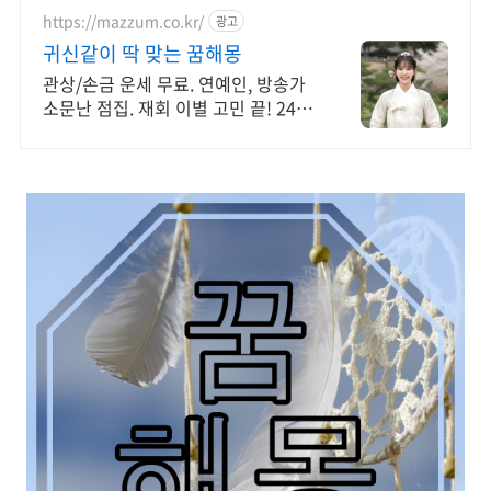
https://mazzum.co.kr/
광고
귀신같이 딱 맞는 꿈해몽
관상/손금 운세 무료. 연예인, 방송가
소문난 점집. 재회 이별 고민 끝! 24시
간 공짜 상담, 무료운세, 전화신점, 전
화사주, 타로