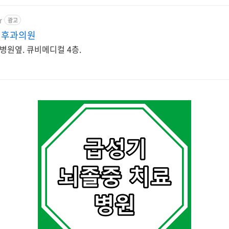
r
광고
인후과의원
병원옆. 큐비메디컬 4층.