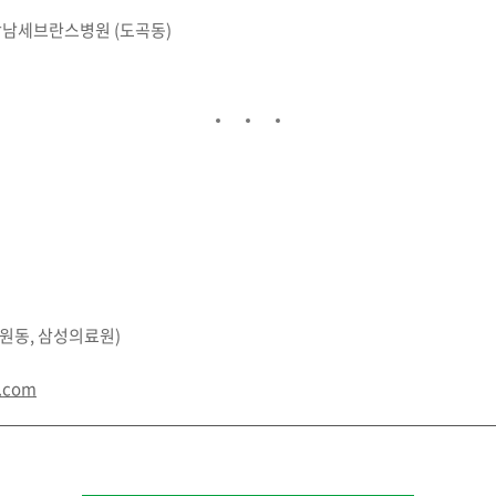
 강남세브란스병원 (도곡동)
일원동, 삼성의료원)
l.com