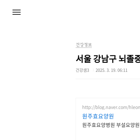
본문 바로가기
건강정보
서울 강남구 뇌졸중
건강샘3
2025. 3. 19. 06:11
http://blog.naver.com/hleo
원주효요양원
원주효요양병원 부설요양원, 