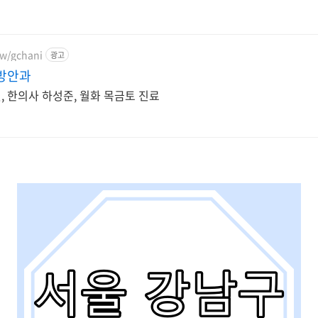
ew/gchani
광고
방안과
설, 한의사 하성준, 월화 목금토 진료